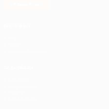
PRONAĐI POSAO
Brzi linkovi
Blog
Kontakt
Logovanje / Registracija
Za kandidate
Lista poslova
Kategorije poslova
Postavi CV
Lista poslodavaca