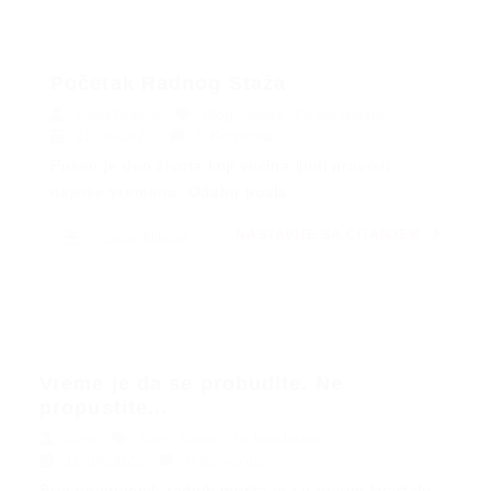
Početak Radnog Staža
Saša Nikolić
Blog
,
Saveti
,
Za kandidate
13/06/2023
0 Komentari
Posao je deo života koji većina ljudi provodi
najviše vremena. Odabir posla...
NASTAVITE SA ČITANJEM
Saša Nikolić
Vreme je da se probudite. Ne
propustite...
Vera
Blog
,
Saveti
,
Za kandidate
18/04/2022
0 Komentari
Broj popunjenih radnih mesta je i u prvom kvartalu