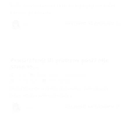
Može biti više razloga zašto se prijavljujete za nižu
poziciju: potreba da...
NASTAVITE SA ČITANJEM
Vera
Pronalaženje ili promena posla nije
samo to....
Vera
Blog
,
Saveti
,
Za kandidate
25/02/2022
0 Komentari
Na tržištu smo u centru dešavanja, zahvaljujući
tome, imamo veliko iskustvo u...
NASTAVITE SA ČITANJEM
Vera