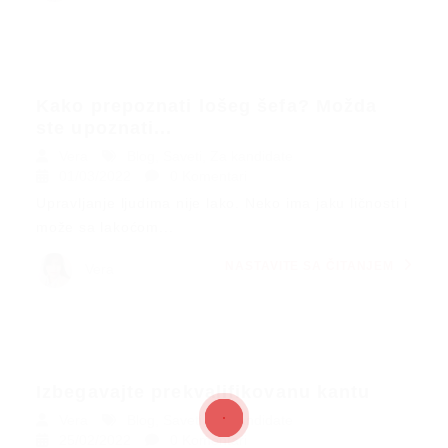
Kako prepoznati lošeg šefa? Možda
ste upoznati...
Vera
Blog
,
Saveti
,
Za kandidate
01/03/2022
0 Komentari
Upravljanje ljudima nije lako. Neko ima jaku ličnosti i
može sa lakoćom...
NASTAVITE SA ČITANJEM
Vera
Izbegavajte prekvalifikovanu kantu
Vera
Blog
,
Saveti
,
Za kandidate
25/02/2022
0 Komentari