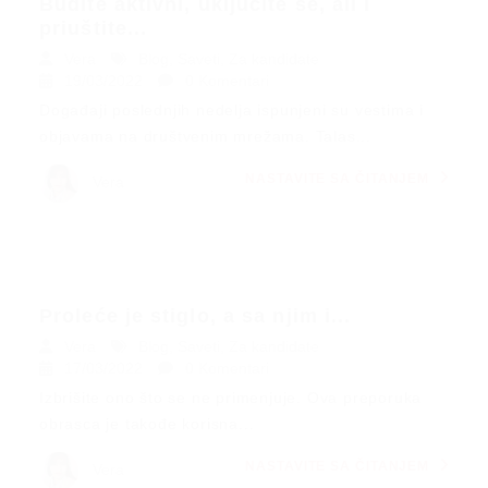
Budite aktivni, uključite se, ali i
priuštite...
Vera
Blog
,
Saveti
,
Za kandidate
19/03/2022
0 Komentari
Događaji poslednjih nedelja ispunjeni su vestima i
objavama na društvenim mrežama. Talas...
NASTAVITE SA ČITANJEM
Vera
Proleće je stiglo, a sa njim i...
Vera
Blog
,
Saveti
,
Za kandidate
17/03/2022
0 Komentari
Izbrišite ono što se ne primenjuje. Ova preporuka
obrasca je takođe korisna...
NASTAVITE SA ČITANJEM
Vera