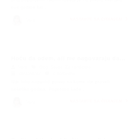
ove godine bio...
NASTAVITE SA ČITANJEM
Vera
Hoću da odem, ali me nagovaraju da...
Vera
Blog
,
Saveti
,
Za kandidate
29/03/2022
0 Komentari
Nije lako napustiti posao na kome ste proveli
nekoliko godina. Pogotovo kada...
NASTAVITE SA ČITANJEM
Vera