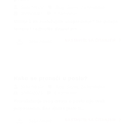
Saša Nikolić
Blog
,
Saveti
,
Za kandidate
28/06/2023
0 Komentari
Mislite li da zaslužujete unapređenje? Ne gurajte
testeru i razmislite dvaput pre...
NASTAVITE SA ČITANJEM
Saša Nikolić
Kako se pronaći u poslu?
Saša Nikolić
Blog
,
Saveti
,
Za kandidate
13/06/2023
0 Komentari
Pronalaženje svog mesta u poslu nije uvek
jednostavno. Bez obzira jeste li...
NASTAVITE SA ČITANJEM
Saša Nikolić