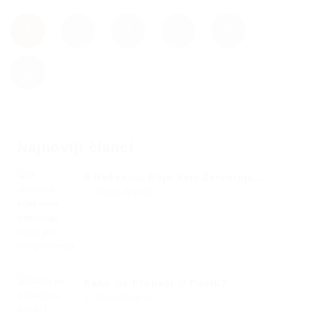
1
2
3
…
10
Najnoviji članci
9 Rečenica Koje Vam Zatvaraju...
Read Article
Kako Se Pronaći U Poslu?
Read Article