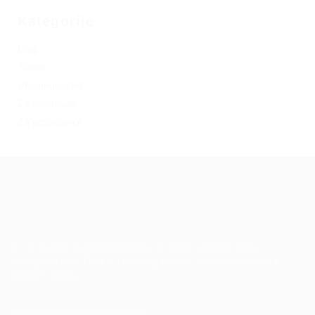
Kategorije
Blog
Saveti
Uncategorized
Za kandidate
Za poslodavce
Br. 1 mesto za zapošljavanje u Srbiji, oslušni bolje,
dosegni dalje. Preko 1000 oglasa za zapošljavanje na
jednom mestu.